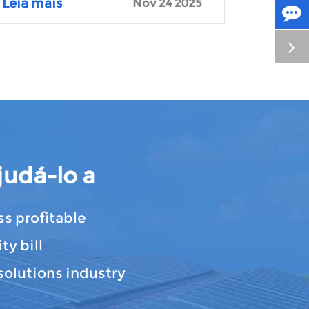
Leia mais
Nov 24 2025
udá-lo a
s profitable
ty bill
solutions industry