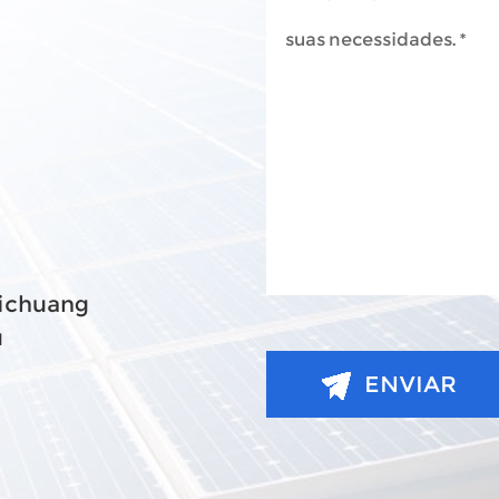
aichuang
u
ENVIAR