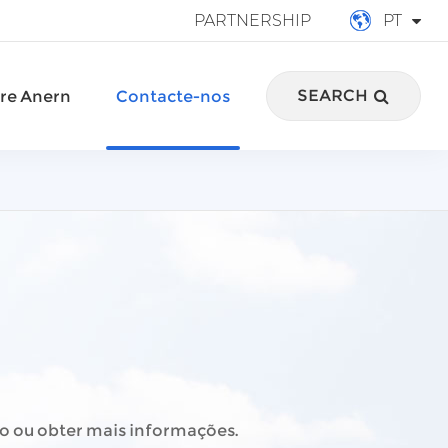
PARTNERSHIP
PT
English
SEARCH
re Anern
Contacte-nos
français
Deutsch
Español
italiano
русский
português
العربية
o ou obter mais informações.
Türkçe