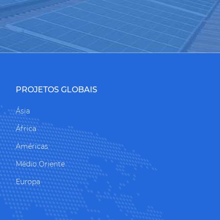
PROJETOS GLOBAIS
Ásia
África
Américas
Médio Oriente
Europa