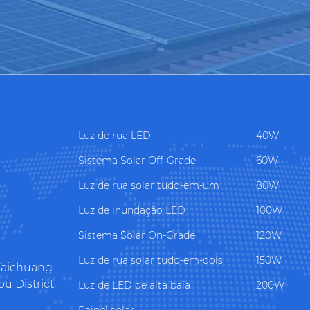
Luz de rua LED
40W
Sistema Solar Off-Grade
60W
Luz de rua solar tudo-em-um
80W
Luz de inundação LED
100W
Sistema Solar On-Grade
120W
Luz de rua solar tudo-em-dois
150W
 Kaichuang
 District,
Luz de LED de alta baía
200W
Painel solar