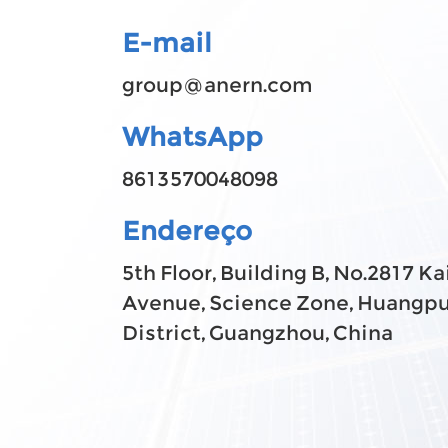
E-mail
group@anern.com
WhatsApp
8613570048098
Endereço
5th Floor, Building B, No.2817 K
Avenue, Science Zone, Huangp
District, Guangzhou, China