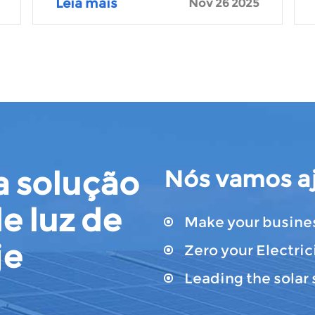
Leia mais
Nov 26 2025
 solução
Nós vamos aj
e luz de
Make your busines
je
Zero your Electrici
Leading the solar 