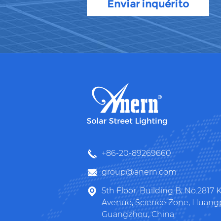
Enviar inquérito
+86-20-89269660
group@anern.com
5th Floor, Building B, No.2817
Avenue, Science Zone, Huangpu
Guangzhou, China