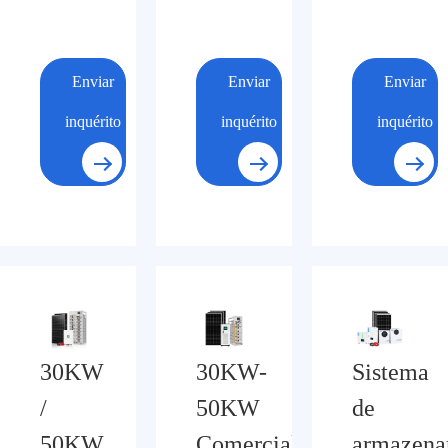
Enviar
Enviar
Enviar
inquérito
inquérito
inquérito
30KW
30KW-
Sistema
/
50KW
de
50KW
Comercial
armazena