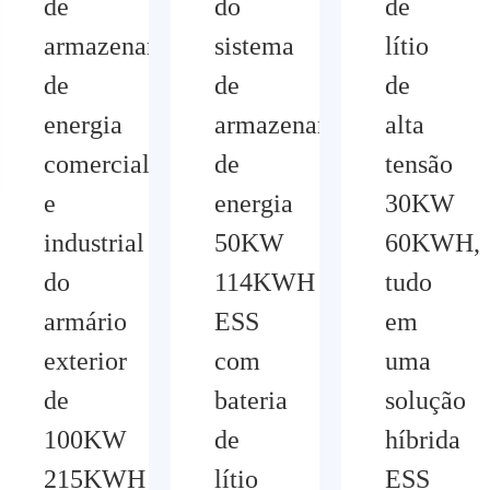
de
do
de
armazenamento
sistema
lítio
de
de
de
energia
armazenamento
alta
comercial
de
tensão
e
energia
30KW
industrial
50KW
60KWH,
do
114KWH
tudo
armário
ESS
em
exterior
com
uma
de
bateria
solução
100KW
de
híbrida
215KWH
lítio
ESS